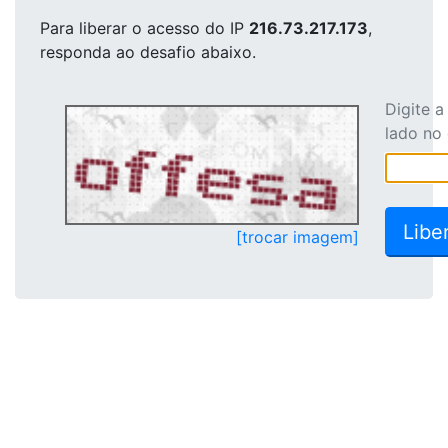
Para liberar o acesso
do IP
216.73.217.173
,
responda ao desafio abaixo.
Digite 
lado no
[trocar imagem]